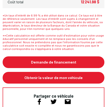
12 241.98 $
Coût total
*Un taux d’intérêt de 6.99 % a été utilisé dans ce calcul. Ce taux est à titre
de référence seulement. Les taux d’intérêt sont sujets à changement et
peuvent varier en raison de plusieurs facteurs, dont l’année du véhicule, sa
dépréciation, le taux directeur de la Banque du Canada et votre situation
personnelle, pour n’en nommer que quelques-uns.
**Cette calculatrice est offerte comme outil d'estimation pour votre usage
éducatif personnel uniquement et ne remplace pas les conseils d'un
professionnel. Nous ne prétendons pas que l'information fournie par cette
calculatrice soit exacte ni complète et nous ne garantissons pas que le
calcul correspondra ou s’appliquera à votre situation.
Demande de financement
Obtenir la valeur de mon véhicule
Partager ce véhicule