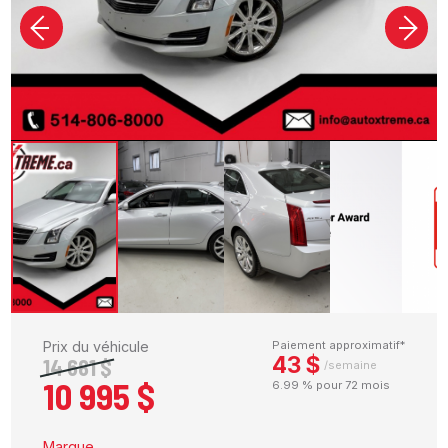
Prix du véhicule
Paiement approximatif*
43 $
14 681 $
/semaine
10 995 $
6.99 % pour 72 mois
Marque