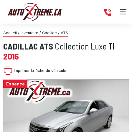
Accueil
/
Inventaire
/
Cadillac
/
ATS
CADILLAC
ATS
Collection Luxe TI
2016
Imprimer la fiche du véhicule
Essence