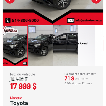
Prix du véhicule
Paiement approximatif*
71 $
18 456 $
/semaine
17 999 $
6.99 % pour 72 mois
Marque
Toyota