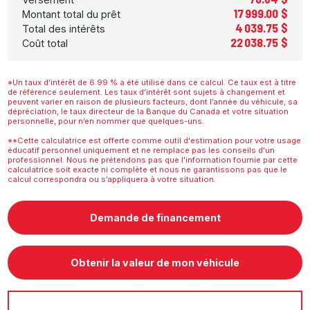
17 999.00 $
Montant total du prêt
4 039.75 $
Total des intérêts
22 038.75 $
Coût total
*Un taux d’intérêt de 6.99 % a été utilisé dans ce calcul. Ce taux est à titre
de référence seulement. Les taux d’intérêt sont sujets à changement et
peuvent varier en raison de plusieurs facteurs, dont l’année du véhicule, sa
dépréciation, le taux directeur de la Banque du Canada et votre situation
personnelle, pour n’en nommer que quelques-uns.
**Cette calculatrice est offerte comme outil d'estimation pour votre usage
éducatif personnel uniquement et ne remplace pas les conseils d'un
professionnel. Nous ne prétendons pas que l'information fournie par cette
calculatrice soit exacte ni complète et nous ne garantissons pas que le
calcul correspondra ou s’appliquera à votre situation.
Demande de financement
Obtenir la valeur de mon véhicule