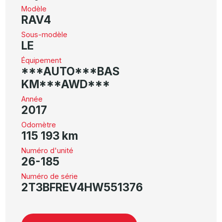
Modèle
RAV4
Sous-modèle
LE
Équipement
***AUTO***BAS
KM***AWD***
Année
2017
Odomètre
115 193 km
Numéro d'unité
26-185
Numéro de série
2T3BFREV4HW551376